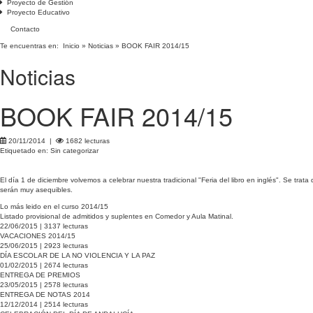
Proyecto de Gestión
Proyecto Educativo
Contacto
Te encuentras en:
Inicio
»
Noticias
» BOOK FAIR 2014/15
Noticias
BOOK FAIR 2014/15
20/11/2014 |
1682 lecturas
Etiquetado en: Sin categorizar
El día 1 de diciembre volvemos a celebrar nuestra tradicional "Feria del libro en inglés". Se trat
serán muy asequibles.
Lo más leido en el curso 2014/15
Listado provisional de admitidos y suplentes en Comedor y Aula Matinal.
22/06/2015 | 3137 lecturas
VACACIONES 2014/15
25/06/2015 | 2923 lecturas
DÍA ESCOLAR DE LA NO VIOLENCIA Y LA PAZ
01/02/2015 | 2674 lecturas
ENTREGA DE PREMIOS
23/05/2015 | 2578 lecturas
ENTREGA DE NOTAS 2014
12/12/2014 | 2514 lecturas