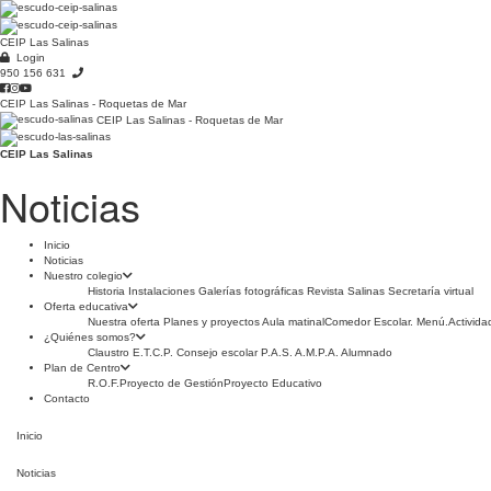
CEIP Las Salinas
Login
950 156 631
CEIP Las Salinas - Roquetas de Mar
CEIP Las Salinas - Roquetas de Mar
CEIP Las Salinas
Noticias
Inicio
Noticias
Nuestro colegio
Historia
Instalaciones
Galerías fotográficas
Revista Salinas
Secretaría virtual
Oferta educativa
Nuestra oferta
Planes y proyectos
Aula matinal
Comedor Escolar. Menú.
Activida
¿Quiénes somos?
Claustro
E.T.C.P.
Consejo escolar
P.A.S.
A.M.P.A.
Alumnado
Plan de Centro
R.O.F.
Proyecto de Gestión
Proyecto Educativo
Contacto
Inicio
Noticias