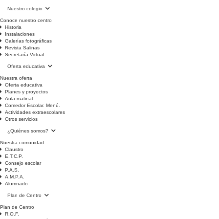
Nuestro colegio
Conoce nuestro centro
Historia
Instalaciones
Galerías fotográficas
Revista Salinas
Secretaría Virtual
Oferta educativa
Nuestra oferta
Oferta educativa
Planes y proyectos
Aula matinal
Comedor Escolar. Menú.
Actividades extraescolares
Otros servicios
¿Quiénes somos?
Nuestra comunidad
Claustro
E.T.C.P.
Consejo escolar
P.A.S.
A.M.P.A.
Alumnado
Plan de Centro
Plan de Centro
R.O.F.