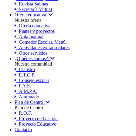
Revista Salinas
Secretaría Virtual
Oferta educativa
Nuestra oferta
Oferta educativa
Planes y proyectos
Aula matinal
Comedor Escolar. Menú.
Actividades extraescolares
Otros servicios
¿Quiénes somos?
Nuestra comunidad
Claustro
E.T.C.P.
Consejo escolar
P.A.S.
A.M.P.A.
Alumnado
Plan de Centro
Plan de Centro
R.O.F.
Proyecto de Gestión
Proyecto Educativo
Contacto