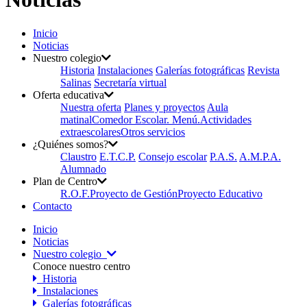
Inicio
Noticias
Nuestro colegio
Historia
Instalaciones
Galerías fotográficas
Revista
Salinas
Secretaría virtual
Oferta educativa
Nuestra oferta
Planes y proyectos
Aula
matinal
Comedor Escolar. Menú.
Actividades
extraescolares
Otros servicios
¿Quiénes somos?
Claustro
E.T.C.P.
Consejo escolar
P.A.S.
A.M.P.A.
Alumnado
Plan de Centro
R.O.F.
Proyecto de Gestión
Proyecto Educativo
Contacto
Inicio
Noticias
Nuestro colegio
Conoce nuestro centro
Historia
Instalaciones
Galerías fotográficas