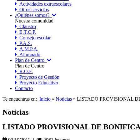
Actividades extraescolares
Otros servicios
¿Quiénes somos?
Nuestra comunidad
Claustro
E.T.C.P.
Consejo escolar
P.A.S.
A.M.P.A.
Alumnado
Plan de Centro
Plan de Centro
R.O.F.
Proyecto de Gestión
Proyecto Educativo
Contacto
Te encuentras en:
Inicio
»
Noticias
» LISTADO PROVISIONAL D
Noticias
LISTADO PROVISIONAL DE BONIFICA
09/10/2012 |
2061 lecturas