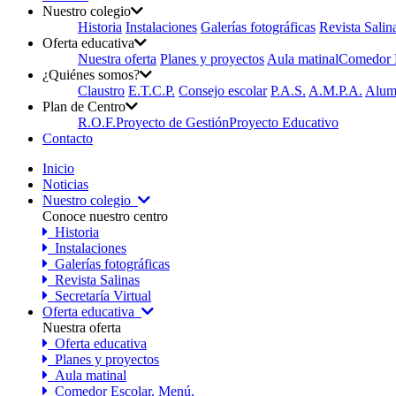
Nuestro colegio
Historia
Instalaciones
Galerías fotográficas
Revista Salin
Oferta educativa
Nuestra oferta
Planes y proyectos
Aula matinal
Comedor E
¿Quiénes somos?
Claustro
E.T.C.P.
Consejo escolar
P.A.S.
A.M.P.A.
Alum
Plan de Centro
R.O.F.
Proyecto de Gestión
Proyecto Educativo
Contacto
Inicio
Noticias
Nuestro colegio
Conoce nuestro centro
Historia
Instalaciones
Galerías fotográficas
Revista Salinas
Secretaría Virtual
Oferta educativa
Nuestra oferta
Oferta educativa
Planes y proyectos
Aula matinal
Comedor Escolar. Menú.