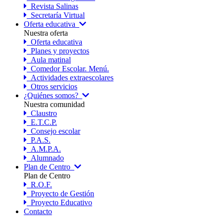
Revista Salinas
Secretaría Virtual
Oferta educativa
Nuestra oferta
Oferta educativa
Planes y proyectos
Aula matinal
Comedor Escolar. Menú.
Actividades extraescolares
Otros servicios
¿Quiénes somos?
Nuestra comunidad
Claustro
E.T.C.P.
Consejo escolar
P.A.S.
A.M.P.A.
Alumnado
Plan de Centro
Plan de Centro
R.O.F.
Proyecto de Gestión
Proyecto Educativo
Contacto