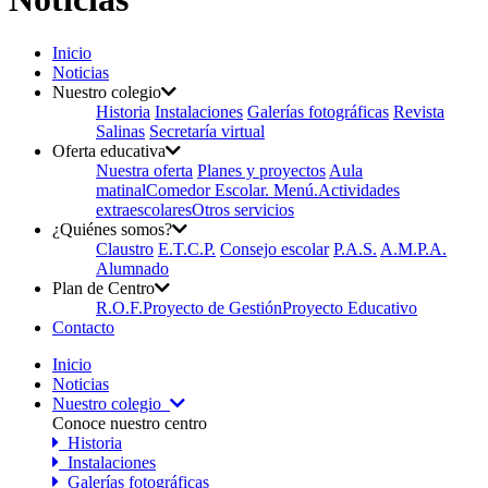
Inicio
Noticias
Nuestro colegio
Historia
Instalaciones
Galerías fotográficas
Revista
Salinas
Secretaría virtual
Oferta educativa
Nuestra oferta
Planes y proyectos
Aula
matinal
Comedor Escolar. Menú.
Actividades
extraescolares
Otros servicios
¿Quiénes somos?
Claustro
E.T.C.P.
Consejo escolar
P.A.S.
A.M.P.A.
Alumnado
Plan de Centro
R.O.F.
Proyecto de Gestión
Proyecto Educativo
Contacto
Inicio
Noticias
Nuestro colegio
Conoce nuestro centro
Historia
Instalaciones
Galerías fotográficas