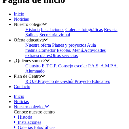
Inicio
Noticias
Nuestro colegio
Historia
Instalaciones
Galerías fotográficas
Revista
Salinas
Secretaría virtual
Oferta educativa
Nuestra oferta
Planes y proyectos
Aula
matinal
Comedor Escolar. Menú.
Actividades
extraescolares
Otros servicios
¿Quiénes somos?
Claustro
E.T.C.P.
Consejo escolar
P.A.S.
A.M.P.A.
Alumnado
Plan de Centro
R.O.F.
Proyecto de Gestión
Proyecto Educativo
Contacto
Inicio
Noticias
Nuestro colegio
Conoce nuestro centro
Historia
Instalaciones
Galerías fotográficas