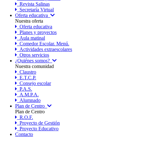
Revista Salinas
Secretaría Virtual
Oferta educativa
Nuestra oferta
Oferta educativa
Planes y proyectos
Aula matinal
Comedor Escolar. Menú.
Actividades extraescolares
Otros servicios
¿Quiénes somos?
Nuestra comunidad
Claustro
E.T.C.P.
Consejo escolar
P.A.S.
A.M.P.A.
Alumnado
Plan de Centro
Plan de Centro
R.O.F.
Proyecto de Gestión
Proyecto Educativo
Contacto