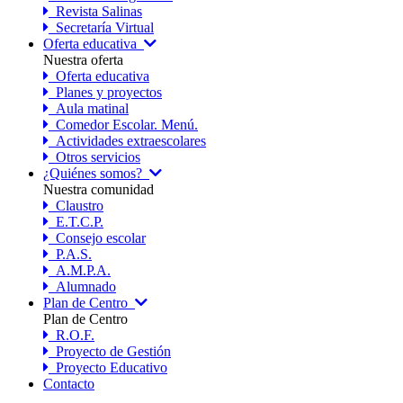
Revista Salinas
Secretaría Virtual
Oferta educativa
Nuestra oferta
Oferta educativa
Planes y proyectos
Aula matinal
Comedor Escolar. Menú.
Actividades extraescolares
Otros servicios
¿Quiénes somos?
Nuestra comunidad
Claustro
E.T.C.P.
Consejo escolar
P.A.S.
A.M.P.A.
Alumnado
Plan de Centro
Plan de Centro
R.O.F.
Proyecto de Gestión
Proyecto Educativo
Contacto