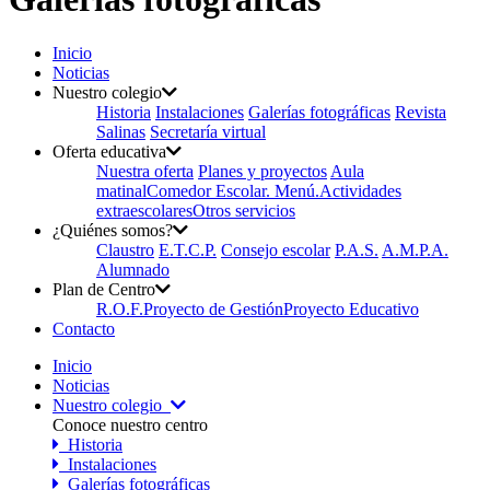
Inicio
Noticias
Nuestro colegio
Historia
Instalaciones
Galerías fotográficas
Revista
Salinas
Secretaría virtual
Oferta educativa
Nuestra oferta
Planes y proyectos
Aula
matinal
Comedor Escolar. Menú.
Actividades
extraescolares
Otros servicios
¿Quiénes somos?
Claustro
E.T.C.P.
Consejo escolar
P.A.S.
A.M.P.A.
Alumnado
Plan de Centro
R.O.F.
Proyecto de Gestión
Proyecto Educativo
Contacto
Inicio
Noticias
Nuestro colegio
Conoce nuestro centro
Historia
Instalaciones
Galerías fotográficas