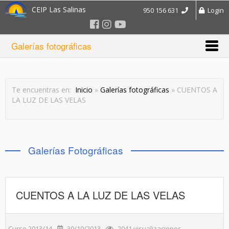
CEIP Las Salinas
950 156 631
Login
Galerías fotográficas
Te encuentras en:
Inicio
»
Galerías fotográficas
» CUENTOS A
LA LUZ DE LAS VELAS
Galerías Fotográficas
CUENTOS A LA LUZ DE LAS VELAS
Curso 2013/14
30/10/2013
2041 visualizaciones