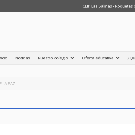
CEIP Las Salinas - Roquetas
nicio
Noticias
Nuestro colegio
Oferta educativa
¿Qu
E LA PAZ