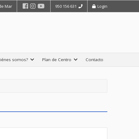
 de Mar
950 156 631
Login
iénes somos?
Plan de Centro
Contacto