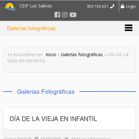
CEIP Las Salinas
950 156 631
Login
Galerías fotográficas
Te encuentras en:
Inicio
»
Galerías fotográficas
» DÍA DE LA
VIEJA EN INFANTIL
Galerías Fotográficas
DÍA DE LA VIEJA EN INFANTIL
Curso 2014/15
13/03/2015
1611 visualizaciones