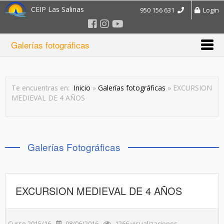
CEIP Las Salinas
950 156 631
Login
Galerías fotográficas
Te encuentras en:
Inicio
»
Galerías fotográficas
» EXCURSION
MEDIEVAL DE 4 AÑOS
Galerías Fotográficas
EXCURSION MEDIEVAL DE 4 AÑOS
Curso 2015/16
08/06/2016
1266 visualizaciones