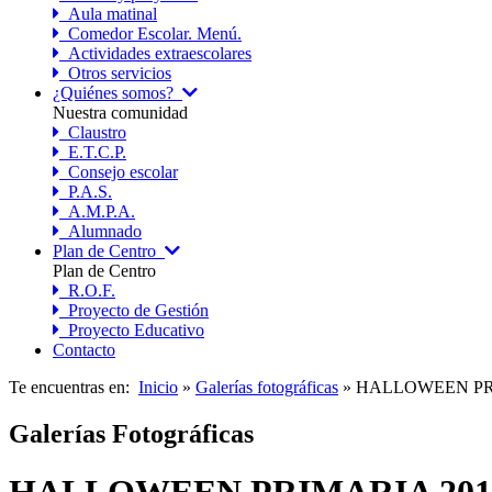
Aula matinal
Comedor Escolar. Menú.
Actividades extraescolares
Otros servicios
¿Quiénes somos?
Nuestra comunidad
Claustro
E.T.C.P.
Consejo escolar
P.A.S.
A.M.P.A.
Alumnado
Plan de Centro
Plan de Centro
R.O.F.
Proyecto de Gestión
Proyecto Educativo
Contacto
Te encuentras en:
Inicio
»
Galerías fotográficas
» HALLOWEEN PR
Galerías Fotográficas