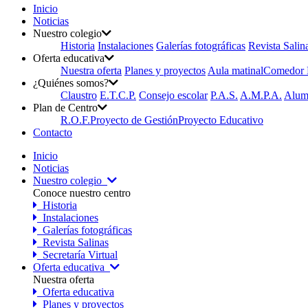
Inicio
Noticias
Nuestro colegio
Historia
Instalaciones
Galerías fotográficas
Revista Salin
Oferta educativa
Nuestra oferta
Planes y proyectos
Aula matinal
Comedor E
¿Quiénes somos?
Claustro
E.T.C.P.
Consejo escolar
P.A.S.
A.M.P.A.
Alum
Plan de Centro
R.O.F.
Proyecto de Gestión
Proyecto Educativo
Contacto
Inicio
Noticias
Nuestro colegio
Conoce nuestro centro
Historia
Instalaciones
Galerías fotográficas
Revista Salinas
Secretaría Virtual
Oferta educativa
Nuestra oferta
Oferta educativa
Planes y proyectos