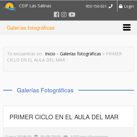
CEIP Las Salinas
950 156 631
Login
Galerías fotográficas
Te encuentras en:
Inicio
»
Galerías fotográficas
» PRIMER
CICLO EN EL AULA DEL MAR
Galerías Fotográficas
PRIMER CICLO EN EL AULA DEL MAR
Curso 2018/19
15/05/2019
1107 visualizaciones