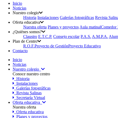
Inicio
Noticias
Nuestro colegio
Historia
Instalaciones
Galerías fotográficas
Revista Salin
Oferta educativa
Nuestra oferta
Planes y proyectos
Aula matinal
Comedor E
¿Quiénes somos?
Claustro
E.T.C.P.
Consejo escolar
P.A.S.
A.M.P.A.
Alum
Plan de Centro
R.O.F.
Proyecto de Gestión
Proyecto Educativo
Contacto
Inicio
Noticias
Nuestro colegio
Conoce nuestro centro
Historia
Instalaciones
Galerías fotográficas
Revista Salinas
Secretaría Virtual
Oferta educativa
Nuestra oferta
Oferta educativa
Planes y proyectos