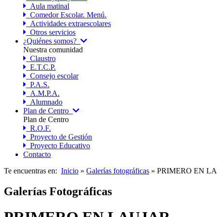
Aula matinal
Comedor Escolar. Menú.
Actividades extraescolares
Otros servicios
¿Quiénes somos?
Nuestra comunidad
Claustro
E.T.C.P.
Consejo escolar
P.A.S.
A.M.P.A.
Alumnado
Plan de Centro
Plan de Centro
R.O.F.
Proyecto de Gestión
Proyecto Educativo
Contacto
Te encuentras en:
Inicio
»
Galerías fotográficas
» PRIMERO EN L
Galerías Fotográficas