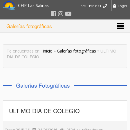
CEIP Las Salinas
950 156 631
Login
Galerías fotográficas
Te encuentras en:
Inicio
»
Galerías fotográficas
» ULTIMO
DIA DE COLEGIO
Galerías Fotográficas
ULTIMO DIA DE COLEGIO
Curso 2015/16
24/06/2016
2534 visualizaciones