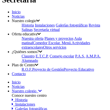
Inicio
Noticias
Nuestro colegio
Historia
Instalaciones
Galerías fotográficas
Revista
Salinas
Secretaría virtual
Oferta educativa
Nuestra oferta
Planes y proyectos
Aula
matinal
Comedor Escolar. Menú.
Actividades
extraescolares
Otros servicios
¿Quiénes somos?
Claustro
E.T.C.P.
Consejo escolar
P.A.S.
A.M.P.A.
Alumnado
Plan de Centro
R.O.F.
Proyecto de Gestión
Proyecto Educativo
Contacto
Inicio
Noticias
Nuestro colegio
Conoce nuestro centro
Historia
Instalaciones
Galerías fotográficas