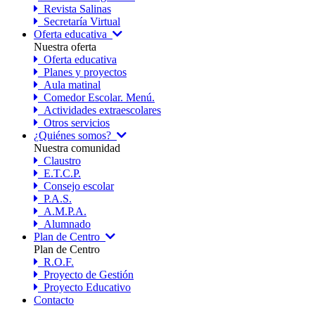
Revista Salinas
Secretaría Virtual
Oferta educativa
Nuestra oferta
Oferta educativa
Planes y proyectos
Aula matinal
Comedor Escolar. Menú.
Actividades extraescolares
Otros servicios
¿Quiénes somos?
Nuestra comunidad
Claustro
E.T.C.P.
Consejo escolar
P.A.S.
A.M.P.A.
Alumnado
Plan de Centro
Plan de Centro
R.O.F.
Proyecto de Gestión
Proyecto Educativo
Contacto