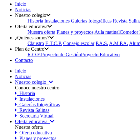
Inicio
Noticias
Nuestro colegio
Historia
Instalaciones
Galerías fotográficas
Revista Salin
Oferta educativa
Nuestra oferta
Planes y proyectos
Aula matinal
Comedor E
¿Quiénes somos?
Claustro
E.T.C.P.
Consejo escolar
P.A.S.
A.M.P.A.
Alum
Plan de Centro
R.O.F.
Proyecto de Gestión
Proyecto Educativo
Contacto
Inicio
Noticias
Nuestro colegio
Conoce nuestro centro
Historia
Instalaciones
Galerías fotográficas
Revista Salinas
Secretaría Virtual
Oferta educativa
Nuestra oferta
Oferta educativa
Planes y proyectos