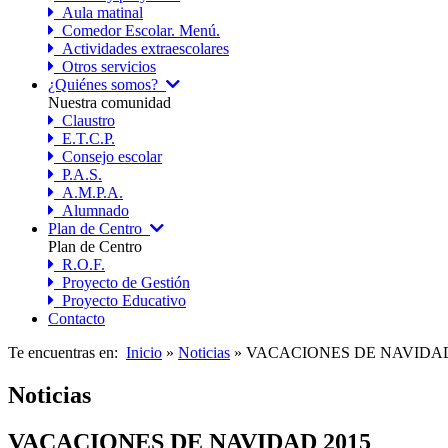
Aula matinal
Comedor Escolar. Menú.
Actividades extraescolares
Otros servicios
¿Quiénes somos?
Nuestra comunidad
Claustro
E.T.C.P.
Consejo escolar
P.A.S.
A.M.P.A.
Alumnado
Plan de Centro
Plan de Centro
R.O.F.
Proyecto de Gestión
Proyecto Educativo
Contacto
Te encuentras en:
Inicio
»
Noticias
» VACACIONES DE NAVIDAD
Noticias
VACACIONES DE NAVIDAD 2015