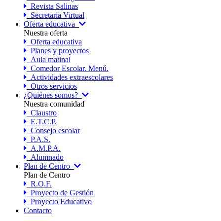
Revista Salinas
Secretaría Virtual
Oferta educativa
Nuestra oferta
Oferta educativa
Planes y proyectos
Aula matinal
Comedor Escolar. Menú.
Actividades extraescolares
Otros servicios
¿Quiénes somos?
Nuestra comunidad
Claustro
E.T.C.P.
Consejo escolar
P.A.S.
A.M.P.A.
Alumnado
Plan de Centro
Plan de Centro
R.O.F.
Proyecto de Gestión
Proyecto Educativo
Contacto