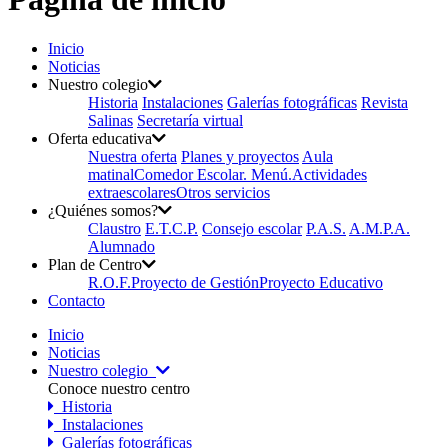
Inicio
Noticias
Nuestro colegio
Historia
Instalaciones
Galerías fotográficas
Revista
Salinas
Secretaría virtual
Oferta educativa
Nuestra oferta
Planes y proyectos
Aula
matinal
Comedor Escolar. Menú.
Actividades
extraescolares
Otros servicios
¿Quiénes somos?
Claustro
E.T.C.P.
Consejo escolar
P.A.S.
A.M.P.A.
Alumnado
Plan de Centro
R.O.F.
Proyecto de Gestión
Proyecto Educativo
Contacto
Inicio
Noticias
Nuestro colegio
Conoce nuestro centro
Historia
Instalaciones
Galerías fotográficas