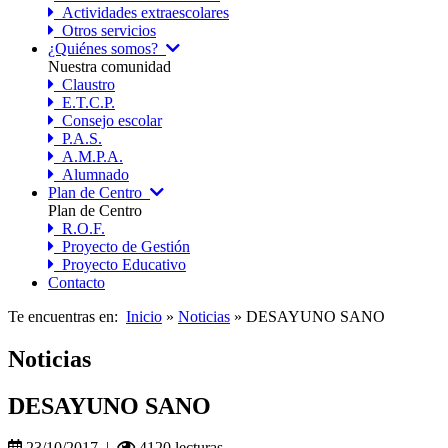
Actividades extraescolares
Otros servicios
¿Quiénes somos?
Nuestra comunidad
Claustro
E.T.C.P.
Consejo escolar
P.A.S.
A.M.P.A.
Alumnado
Plan de Centro
Plan de Centro
R.O.F.
Proyecto de Gestión
Proyecto Educativo
Contacto
Te encuentras en:
Inicio
»
Noticias
» DESAYUNO SANO
Noticias
DESAYUNO SANO
23/10/2017 |
4120 lecturas