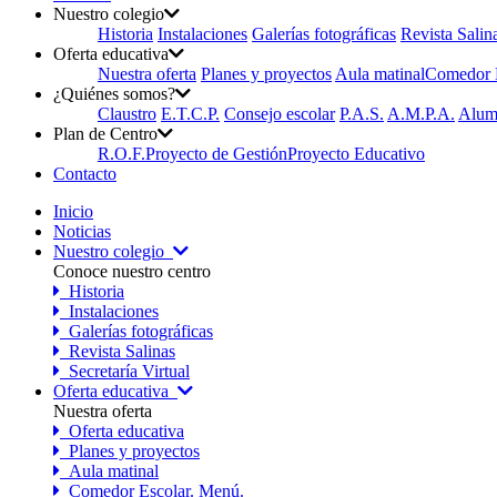
Nuestro colegio
Historia
Instalaciones
Galerías fotográficas
Revista Salin
Oferta educativa
Nuestra oferta
Planes y proyectos
Aula matinal
Comedor E
¿Quiénes somos?
Claustro
E.T.C.P.
Consejo escolar
P.A.S.
A.M.P.A.
Alum
Plan de Centro
R.O.F.
Proyecto de Gestión
Proyecto Educativo
Contacto
Inicio
Noticias
Nuestro colegio
Conoce nuestro centro
Historia
Instalaciones
Galerías fotográficas
Revista Salinas
Secretaría Virtual
Oferta educativa
Nuestra oferta
Oferta educativa
Planes y proyectos
Aula matinal
Comedor Escolar. Menú.