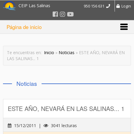
CEIP Las Salinas
950 156 631
Login
Página de inicio
Te encuentras en:
Inicio
»
Noticias
» ESTE AÑO, NEVARÁ EN
LAS SALINAS... 1
Noticias
ESTE AÑO, NEVARÁ EN LAS SALINAS... 1
15/12/2011 |
3041 lecturas