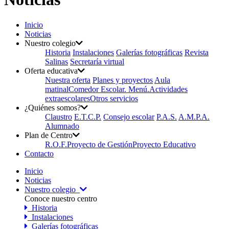
Inicio
Noticias
Nuestro colegio
Historia
Instalaciones
Galerías fotográficas
Revista
Salinas
Secretaría virtual
Oferta educativa
Nuestra oferta
Planes y proyectos
Aula
matinal
Comedor Escolar. Menú.
Actividades
extraescolares
Otros servicios
¿Quiénes somos?
Claustro
E.T.C.P.
Consejo escolar
P.A.S.
A.M.P.A.
Alumnado
Plan de Centro
R.O.F.
Proyecto de Gestión
Proyecto Educativo
Contacto
Inicio
Noticias
Nuestro colegio
Conoce nuestro centro
Historia
Instalaciones
Galerías fotográficas