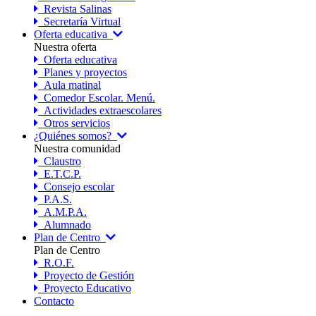
Revista Salinas
Secretaría Virtual
Oferta educativa
Nuestra oferta
Oferta educativa
Planes y proyectos
Aula matinal
Comedor Escolar. Menú.
Actividades extraescolares
Otros servicios
¿Quiénes somos?
Nuestra comunidad
Claustro
E.T.C.P.
Consejo escolar
P.A.S.
A.M.P.A.
Alumnado
Plan de Centro
Plan de Centro
R.O.F.
Proyecto de Gestión
Proyecto Educativo
Contacto