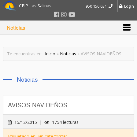
CEIP Las Salinas
950 156 631
Login
Noticias
Te encuentras en:
Inicio
»
Noticias
» AVISOS NAVIDEÑOS
Noticias
AVISOS NAVIDEÑOS
15/12/2015 |
1754 lecturas
Etiquetado en: Sin categorizar