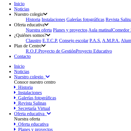
Inicio
Noticias
Nuestro colegio
Historia
Instalaciones
Galerías fotográficas
Revista Salin
Oferta educativa
Nuestra oferta
Planes y proyectos
Aula matinal
Comedor E
¿Quiénes somos?
Claustro
E.T.C.P.
Consejo escolar
P.A.S.
A.M.P.A.
Alum
Plan de Centro
R.O.F.
Proyecto de Gestión
Proyecto Educativo
Contacto
Inicio
Noticias
Nuestro colegio
Conoce nuestro centro
Historia
Instalaciones
Galerías fotográficas
Revista Salinas
Secretaría Virtual
Oferta educativa
Nuestra oferta
Oferta educativa
Planes y proyectos