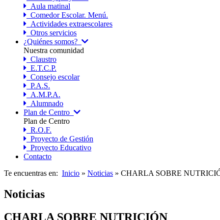
Aula matinal
Comedor Escolar. Menú.
Actividades extraescolares
Otros servicios
¿Quiénes somos?
Nuestra comunidad
Claustro
E.T.C.P.
Consejo escolar
P.A.S.
A.M.P.A.
Alumnado
Plan de Centro
Plan de Centro
R.O.F.
Proyecto de Gestión
Proyecto Educativo
Contacto
Te encuentras en:
Inicio
»
Noticias
» CHARLA SOBRE NUTRICI
Noticias
CHARLA SOBRE NUTRICIÓN