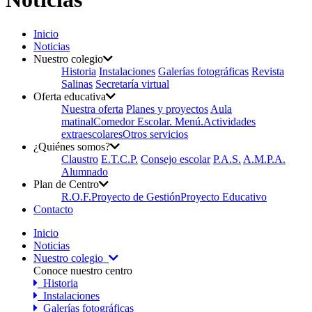
Inicio
Noticias
Nuestro colegio
Historia
Instalaciones
Galerías fotográficas
Revista
Salinas
Secretaría virtual
Oferta educativa
Nuestra oferta
Planes y proyectos
Aula
matinal
Comedor Escolar. Menú.
Actividades
extraescolares
Otros servicios
¿Quiénes somos?
Claustro
E.T.C.P.
Consejo escolar
P.A.S.
A.M.P.A.
Alumnado
Plan de Centro
R.O.F.
Proyecto de Gestión
Proyecto Educativo
Contacto
Inicio
Noticias
Nuestro colegio
Conoce nuestro centro
Historia
Instalaciones
Galerías fotográficas