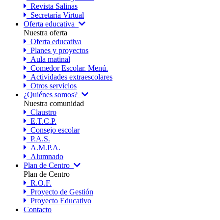
Revista Salinas
Secretaría Virtual
Oferta educativa
Nuestra oferta
Oferta educativa
Planes y proyectos
Aula matinal
Comedor Escolar. Menú.
Actividades extraescolares
Otros servicios
¿Quiénes somos?
Nuestra comunidad
Claustro
E.T.C.P.
Consejo escolar
P.A.S.
A.M.P.A.
Alumnado
Plan de Centro
Plan de Centro
R.O.F.
Proyecto de Gestión
Proyecto Educativo
Contacto