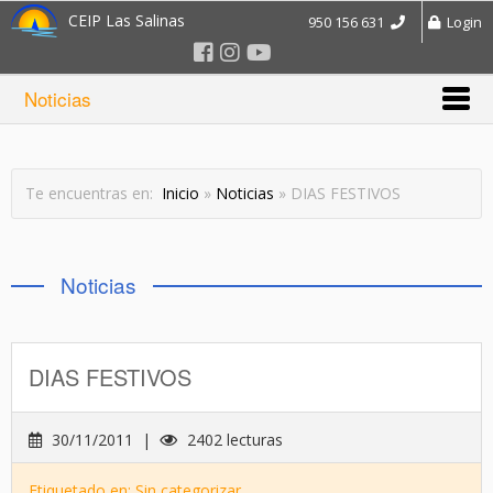
CEIP Las Salinas
950 156 631
Login
Noticias
Te encuentras en:
Inicio
»
Noticias
» DIAS FESTIVOS
Noticias
DIAS FESTIVOS
30/11/2011 |
2402 lecturas
Etiquetado en: Sin categorizar