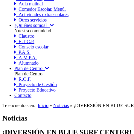
Aula matinal
Comedor Escolar. Menú.
Actividades extraescolares
Otros servicios
¿Quiénes somos?
Nuestra comunidad
Claustro
E.T.C.P.
Consejo escolar
P.A.S.
A.M.P.A.
Alumnado
Plan de Centro
Plan de Centro
R.O.F.
Proyecto de Gestión
Proyecto Educativo
Contacto
Te encuentras en:
Inicio
»
Noticias
» ¡DIVERSIÓN EN BLUE SU
Noticias
¡DIVERSIÓN EN BLUE SURF CENTER!