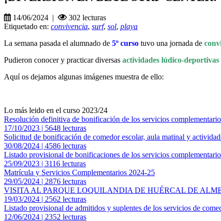
14/06/2024 |
302 lecturas
Etiquetado en:
convivencia
,
surf
,
sol
,
playa
La semana pasada el alumnado de
5º curso
tuvo una jornada de
conv
Pudieron conocer y practicar diversas
actividades lúdico-deportivas
Aquí os dejamos algunas imágenes muestra de ello:
Lo más leido en el curso 2023/24
Resolución definitiva de bonificación de los servicios complementari
17/10/2023 | 5648 lecturas
Solicitud de bonificación de comedor escolar, aula matinal y activida
30/08/2024 | 4586 lecturas
Listado provisional de bonificaciones de los servicios complementari
25/09/2023 | 3116 lecturas
Matrícula y Servicios Complementarios 2024-25
29/05/2024 | 2876 lecturas
VISITA AL PARQUE LOQUILANDIA DE HUÉRCAL DE ALM
19/03/2024 | 2562 lecturas
Listado provisional de admitidos y suplentes de los servicios de come
12/06/2024 | 2352 lecturas