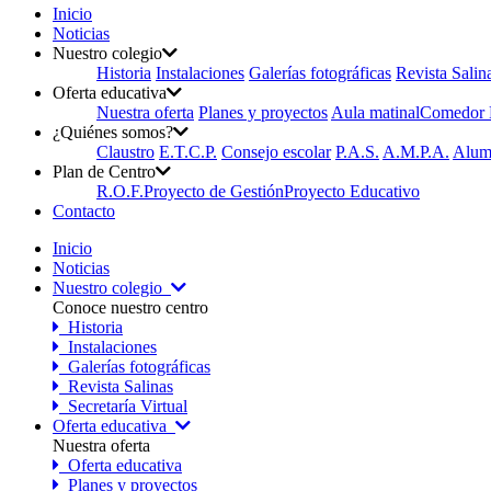
Inicio
Noticias
Nuestro colegio
Historia
Instalaciones
Galerías fotográficas
Revista Salin
Oferta educativa
Nuestra oferta
Planes y proyectos
Aula matinal
Comedor E
¿Quiénes somos?
Claustro
E.T.C.P.
Consejo escolar
P.A.S.
A.M.P.A.
Alum
Plan de Centro
R.O.F.
Proyecto de Gestión
Proyecto Educativo
Contacto
Inicio
Noticias
Nuestro colegio
Conoce nuestro centro
Historia
Instalaciones
Galerías fotográficas
Revista Salinas
Secretaría Virtual
Oferta educativa
Nuestra oferta
Oferta educativa
Planes y proyectos