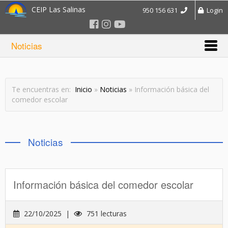
CEIP Las Salinas
950 156 631
Login
Noticias
Te encuentras en:
Inicio
»
Noticias
» Información básica del
comedor escolar
Noticias
Información básica del comedor escolar
22/10/2025 |
751 lecturas