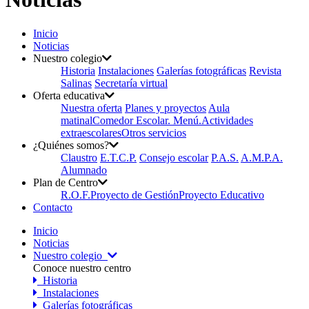
Inicio
Noticias
Nuestro colegio
Historia
Instalaciones
Galerías fotográficas
Revista
Salinas
Secretaría virtual
Oferta educativa
Nuestra oferta
Planes y proyectos
Aula
matinal
Comedor Escolar. Menú.
Actividades
extraescolares
Otros servicios
¿Quiénes somos?
Claustro
E.T.C.P.
Consejo escolar
P.A.S.
A.M.P.A.
Alumnado
Plan de Centro
R.O.F.
Proyecto de Gestión
Proyecto Educativo
Contacto
Inicio
Noticias
Nuestro colegio
Conoce nuestro centro
Historia
Instalaciones
Galerías fotográficas