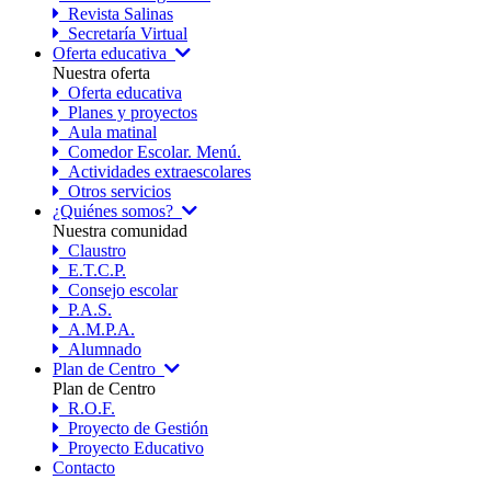
Revista Salinas
Secretaría Virtual
Oferta educativa
Nuestra oferta
Oferta educativa
Planes y proyectos
Aula matinal
Comedor Escolar. Menú.
Actividades extraescolares
Otros servicios
¿Quiénes somos?
Nuestra comunidad
Claustro
E.T.C.P.
Consejo escolar
P.A.S.
A.M.P.A.
Alumnado
Plan de Centro
Plan de Centro
R.O.F.
Proyecto de Gestión
Proyecto Educativo
Contacto