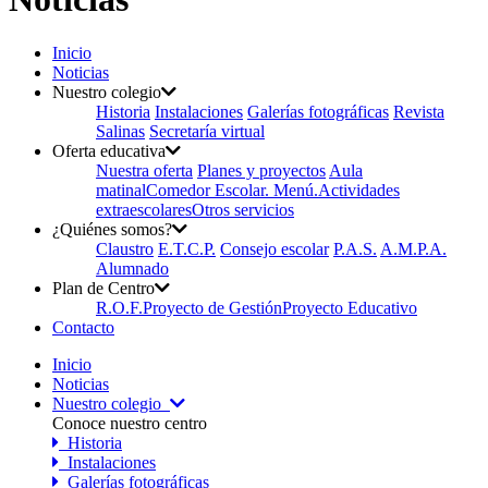
Inicio
Noticias
Nuestro colegio
Historia
Instalaciones
Galerías fotográficas
Revista
Salinas
Secretaría virtual
Oferta educativa
Nuestra oferta
Planes y proyectos
Aula
matinal
Comedor Escolar. Menú.
Actividades
extraescolares
Otros servicios
¿Quiénes somos?
Claustro
E.T.C.P.
Consejo escolar
P.A.S.
A.M.P.A.
Alumnado
Plan de Centro
R.O.F.
Proyecto de Gestión
Proyecto Educativo
Contacto
Inicio
Noticias
Nuestro colegio
Conoce nuestro centro
Historia
Instalaciones
Galerías fotográficas