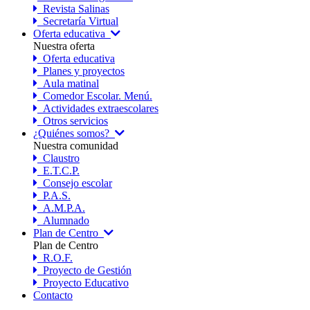
Revista Salinas
Secretaría Virtual
Oferta educativa
Nuestra oferta
Oferta educativa
Planes y proyectos
Aula matinal
Comedor Escolar. Menú.
Actividades extraescolares
Otros servicios
¿Quiénes somos?
Nuestra comunidad
Claustro
E.T.C.P.
Consejo escolar
P.A.S.
A.M.P.A.
Alumnado
Plan de Centro
Plan de Centro
R.O.F.
Proyecto de Gestión
Proyecto Educativo
Contacto