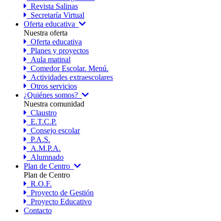
Revista Salinas
Secretaría Virtual
Oferta educativa
Nuestra oferta
Oferta educativa
Planes y proyectos
Aula matinal
Comedor Escolar. Menú.
Actividades extraescolares
Otros servicios
¿Quiénes somos?
Nuestra comunidad
Claustro
E.T.C.P.
Consejo escolar
P.A.S.
A.M.P.A.
Alumnado
Plan de Centro
Plan de Centro
R.O.F.
Proyecto de Gestión
Proyecto Educativo
Contacto