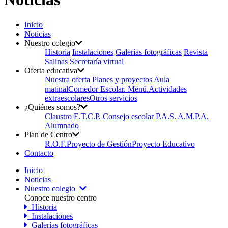
Inicio
Noticias
Nuestro colegio
Historia
Instalaciones
Galerías fotográficas
Revista
Salinas
Secretaría virtual
Oferta educativa
Nuestra oferta
Planes y proyectos
Aula
matinal
Comedor Escolar. Menú.
Actividades
extraescolares
Otros servicios
¿Quiénes somos?
Claustro
E.T.C.P.
Consejo escolar
P.A.S.
A.M.P.A.
Alumnado
Plan de Centro
R.O.F.
Proyecto de Gestión
Proyecto Educativo
Contacto
Inicio
Noticias
Nuestro colegio
Conoce nuestro centro
Historia
Instalaciones
Galerías fotográficas