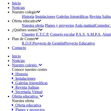
Inicio
Noticias
Nuestro colegio
Historia
Instalaciones
Galerías fotográficas
Revista Salin
Oferta educativa
Nuestra oferta
Planes y proyectos
Aula matinal
Comedor E
¿Quiénes somos?
Claustro
E.T.C.P.
Consejo escolar
P.A.S.
A.M.P.A.
Alum
Plan de Centro
R.O.F.
Proyecto de Gestión
Proyecto Educativo
Contacto
Inicio
Noticias
Nuestro colegio
Conoce nuestro centro
Historia
Instalaciones
Galerías fotográficas
Revista Salinas
Secretaría Virtual
Oferta educativa
Nuestra oferta
Oferta educativa
Planes y proyectos