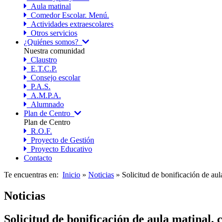
Aula matinal
Comedor Escolar. Menú.
Actividades extraescolares
Otros servicios
¿Quiénes somos?
Nuestra comunidad
Claustro
E.T.C.P.
Consejo escolar
P.A.S.
A.M.P.A.
Alumnado
Plan de Centro
Plan de Centro
R.O.F.
Proyecto de Gestión
Proyecto Educativo
Contacto
Te encuentras en:
Inicio
»
Noticias
» Solicitud de bonificación de aul
Noticias
Solicitud de bonificación de aula matinal,