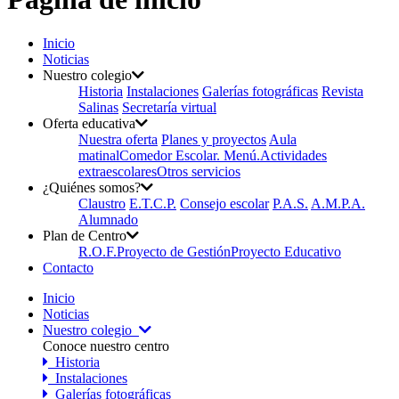
Inicio
Noticias
Nuestro colegio
Historia
Instalaciones
Galerías fotográficas
Revista
Salinas
Secretaría virtual
Oferta educativa
Nuestra oferta
Planes y proyectos
Aula
matinal
Comedor Escolar. Menú.
Actividades
extraescolares
Otros servicios
¿Quiénes somos?
Claustro
E.T.C.P.
Consejo escolar
P.A.S.
A.M.P.A.
Alumnado
Plan de Centro
R.O.F.
Proyecto de Gestión
Proyecto Educativo
Contacto
Inicio
Noticias
Nuestro colegio
Conoce nuestro centro
Historia
Instalaciones
Galerías fotográficas