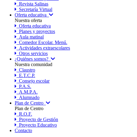
Revista Salinas
Secretaría Virtual
Oferta educativa
Nuestra oferta
Oferta educativa
Planes y proyectos
Aula matinal
Comedor Escolar. Menú.
Actividades extraescolares
Otros servicios
¿Quiénes somos?
Nuestra comunidad
Claustro
E.T.C.P.
Consejo escolar
P.A.S.
A.M.P.A.
Alumnado
Plan de Centro
Plan de Centro
R.O.F.
Proyecto de Gestión
Proyecto Educativo
Contacto