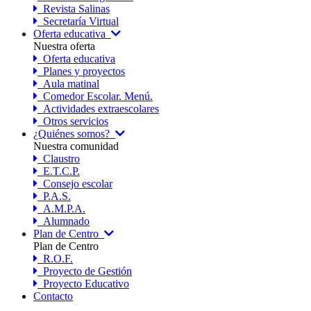
Revista Salinas
Secretaría Virtual
Oferta educativa
Nuestra oferta
Oferta educativa
Planes y proyectos
Aula matinal
Comedor Escolar. Menú.
Actividades extraescolares
Otros servicios
¿Quiénes somos?
Nuestra comunidad
Claustro
E.T.C.P.
Consejo escolar
P.A.S.
A.M.P.A.
Alumnado
Plan de Centro
Plan de Centro
R.O.F.
Proyecto de Gestión
Proyecto Educativo
Contacto