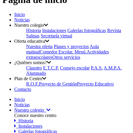
Inicio
Noticias
Nuestro colegio
Historia
Instalaciones
Galerías fotográficas
Revista
Salinas
Secretaría virtual
Oferta educativa
Nuestra oferta
Planes y proyectos
Aula
matinal
Comedor Escolar. Menú.
Actividades
extraescolares
Otros servicios
¿Quiénes somos?
Claustro
E.T.C.P.
Consejo escolar
P.A.S.
A.M.P.A.
Alumnado
Plan de Centro
R.O.F.
Proyecto de Gestión
Proyecto Educativo
Contacto
Inicio
Noticias
Nuestro colegio
Conoce nuestro centro
Historia
Instalaciones
Galerías fotográficas