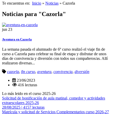
Te encuentras en:
Inicio
»
Noticias
» Cazorla
Noticias para "Cazorla"
jun
23
Aventura en Cazorla
La semana pasada el alumnado de 6º curso realizó el viaje fin de
curso a Cazorla para celebrar su final de etapa y disfrutar de unos
días de convivencia y diversión con todos sus compañeros/as. Allí
realizaron diversas...
cazorla
,
fin curso
,
aventura
,
convivencia
,
diversión
23/06/2023
416 lecturas
Lo más leido en el curso 2025-26
Solicitud de bonificación de aula matinal, comedor y actividades
extraescolares 2025-26
28/08/2025 | 4157 lecturas
Matrícula y solicitud de Servicios Complementarios curso 2026-27