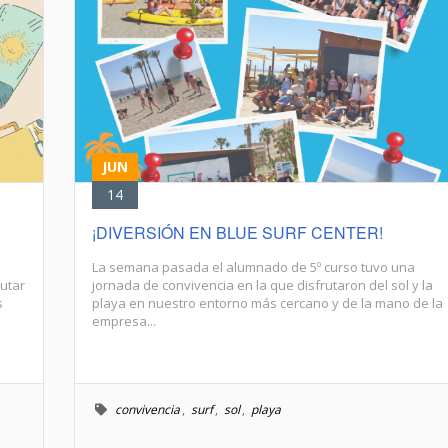
JUN
14
¡DIVERSIÓN EN BLUE SURF CENTER!
La semana pasada el alumnado de 5º curso tuvo una
rutar
jornada de convivencia en la que disfrutaron del sol y la
s
playa en nuestro entorno más cercano y de la mano de la
empresa...
convivencia
,
surf
,
sol
,
playa