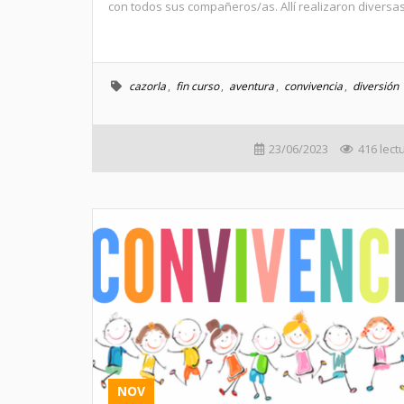
con todos sus compañeros/as. Allí realizaron diversas.
cazorla
,
fin curso
,
aventura
,
convivencia
,
diversión
23/06/2023
416 lect
NOV