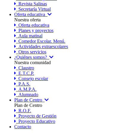
Revista Salinas
Secretaría Virtual
Oferta educativa
Nuestra oferta
Oferta educativa
Planes y proyectos
Aula matinal
Comedor Escolar. Menú.
Actividades extraescolares
Otros servicios
¿Quiénes somos?
Nuestra comunidad
Claustro
E.T.C.P.
Consejo escolar
P.A.S.
A.M.P.A.
Alumnado
Plan de Centro
Plan de Centro
R.O.F.
Proyecto de Gestión
Proyecto Educativo
Contacto