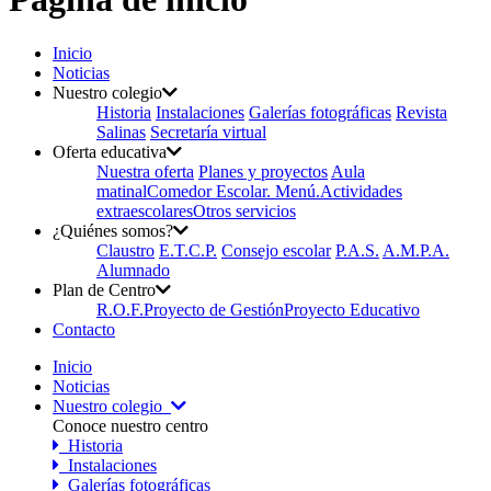
Inicio
Noticias
Nuestro colegio
Historia
Instalaciones
Galerías fotográficas
Revista
Salinas
Secretaría virtual
Oferta educativa
Nuestra oferta
Planes y proyectos
Aula
matinal
Comedor Escolar. Menú.
Actividades
extraescolares
Otros servicios
¿Quiénes somos?
Claustro
E.T.C.P.
Consejo escolar
P.A.S.
A.M.P.A.
Alumnado
Plan de Centro
R.O.F.
Proyecto de Gestión
Proyecto Educativo
Contacto
Inicio
Noticias
Nuestro colegio
Conoce nuestro centro
Historia
Instalaciones
Galerías fotográficas