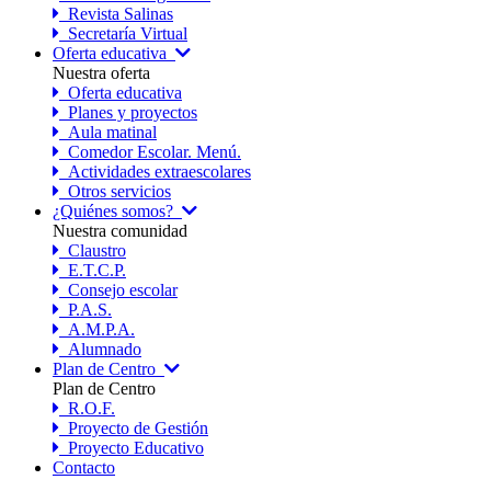
Revista Salinas
Secretaría Virtual
Oferta educativa
Nuestra oferta
Oferta educativa
Planes y proyectos
Aula matinal
Comedor Escolar. Menú.
Actividades extraescolares
Otros servicios
¿Quiénes somos?
Nuestra comunidad
Claustro
E.T.C.P.
Consejo escolar
P.A.S.
A.M.P.A.
Alumnado
Plan de Centro
Plan de Centro
R.O.F.
Proyecto de Gestión
Proyecto Educativo
Contacto