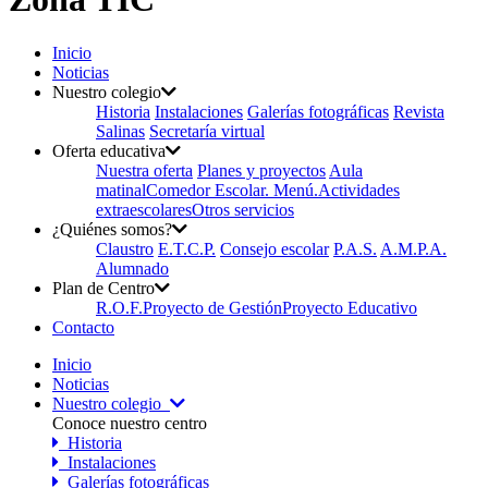
Inicio
Noticias
Nuestro colegio
Historia
Instalaciones
Galerías fotográficas
Revista
Salinas
Secretaría virtual
Oferta educativa
Nuestra oferta
Planes y proyectos
Aula
matinal
Comedor Escolar. Menú.
Actividades
extraescolares
Otros servicios
¿Quiénes somos?
Claustro
E.T.C.P.
Consejo escolar
P.A.S.
A.M.P.A.
Alumnado
Plan de Centro
R.O.F.
Proyecto de Gestión
Proyecto Educativo
Contacto
Inicio
Noticias
Nuestro colegio
Conoce nuestro centro
Historia
Instalaciones
Galerías fotográficas