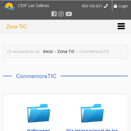
CEIP Las Salinas
950 156 631
Login
Zona TIC
Te encuentras en:
Inicio
»
Zona TIC
» ConmemoraTIC
ConmemoraTIC
Halloween
Día Internacional de los