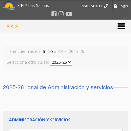
CEIP Las Salinas
950 156 631
Login
P.A.S.
Te encuentras en:
Inicio
» P.A.S. 2025-26
Selecciona otro curso:
Personal de Administración y servicios 2025-26
ADMINISTRACIÓN Y SERVICIOS